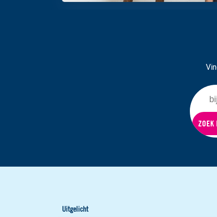
Vin
ZOEK 
Uitgelicht