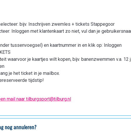
electeer: bijv. Inschrijven zwemles + tickets Stappegoor
teer: Inloggen met klantenkaart zo niet, vul dan je gebruikersn
der tussenvoegsel) en kaartnummer in en klik op: Inloggen
CKETS
teit waarvoor je kaartjes wilt kopen, bijv. banenzwemmen v.a. 12 
en
ng je het ticket in je mailbox.
reserveerde tijdstip!
en mail naar tilburgsport@tilburg.nl
ing nog annuleren?