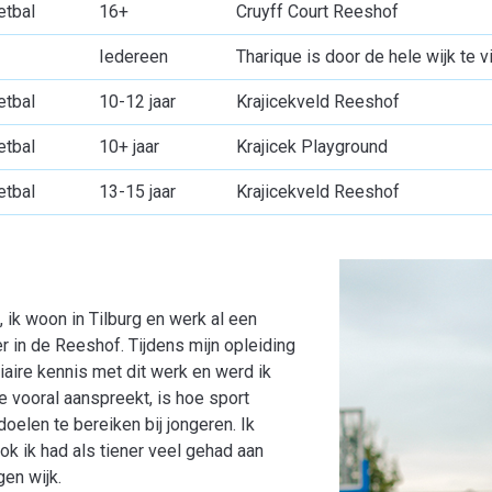
etbal
16+
Cruyff Court Reeshof
Iedereen
Tharique is door de hele wijk te v
etbal
10-12 jaar
Krajicekveld Reeshof
etbal
10+ jaar
Krajicek Playground
etbal
13-15 jaar
Krajicekveld Reeshof
 ik woon in Tilburg en werk al een
r in de Reeshof. Tijdens mijn opleiding
aire kennis met dit werk en werd ik
e vooral aanspreekt, is hoe sport
elen te bereiken bij jongeren. Ik
ok ik had als tiener veel gehad aan
en wijk.