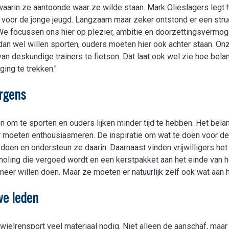
waarin ze aantoonde waar ze wilde staan. Mark Olieslagers legt he
rs voor de jonge jeugd. Langzaam maar zeker ontstond er een str
f. We focussen ons hier op plezier, ambitie en doorzettingsvermo
an wel willen sporten, ouders moeten hier ook achter staan. On
n deskundige trainers te fietsen. Dat laat ook wel zie hoe belang
ging te trekken."
ergens
om te sporten en ouders lijken minder tijd te hebben. Het belan
aar moeten enthousiasmeren. De inspiratie om wat te doen voor de
doen en ondersteun ze daarin. Daarnaast vinden vrijwilligers het
holing die vergoed wordt en een kerstpakket aan het einde van he
ag meer willen doen. Maar ze moeten er natuurlijk zelf ook wat aan
we leden
 wielrensport veel materiaal nodig. Niet alleen de aanschaf, maa