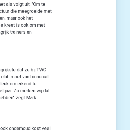
t als volgt uit: "Om te
uctuur die meegroeide met
gen, maar ook het
ze kreet is ook om met
rijk trainers en
grijkste dat ze bij TWC
 club moet van binnenuit
 leuk om erkend te
t jaar. Zo merken wij dat
 hebben" zegt Mark.
r ook onderhoud kost veel