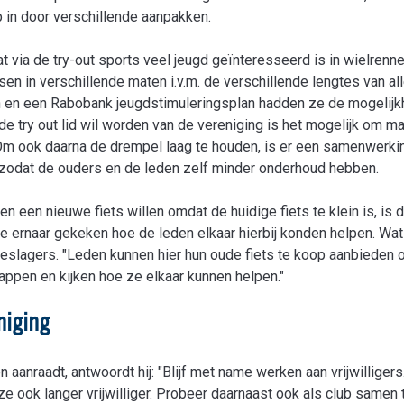
p in door verschillende aanpakken.
 via de try-out sports veel jeugd geïnteresseerd is in wielrenne
en in verschillende maten i.v.m. de verschillende lengtes van all
en een Rabobank jeugdstimuleringsplan hadden ze de mogelijk
e try out lid wil worden van de vereniging is het mogelijk om ma
j. Om ook daarna de drempel laag te houden, is er een samenwer
zodat de ouders en de leden zelf minder onderhoud hebben.
en een nieuwe fiets willen omdat de huidige fiets te klein is, is d
 ernaar gekeken hoe de leden elkaar hierbij konden helpen. Wat 
ieslagers. "Leden kunnen hier hun oude fiets te koop aanbieden
appen en kijken hoe ze elkaar kunnen helpen."
niging
anraadt, antwoordt hij: "Blijf met name werken aan vrijwilligers.
 ze ook langer vrijwilliger. Probeer daarnaast ook als club samen